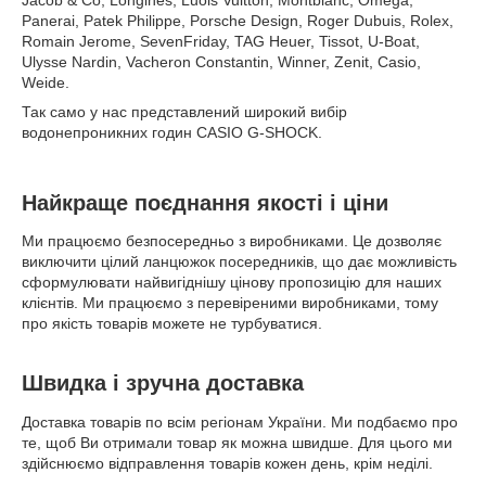
Jacob & Co, Longines, Luois Vuitton, Montblanc, Omega,
Panerai, Patek Philippe, Porsche Design, Roger Dubuis, Rolex,
Romain Jerome, SevenFriday, TAG Heuer, Tissot, U-Boat,
Ulysse Nardin, Vacheron Constantin, Winner, Zenit, Casio,
Weide.
Так само у нас представлений широкий вибір
водонепроникних годин CASIO G-SHOCK.
Найкраще поєднання якості і ціни
Ми працюємо безпосередньо з виробниками. Це дозволяє
виключити цілий ланцюжок посередників, що дає можливість
сформулювати найвигіднішу цінову пропозицію для наших
клієнтів. Ми працюємо з перевіреними виробниками, тому
про якість товарів можете не турбуватися.
Швидка і зручна доставка
Доставка товарів по всім регіонам України. Ми подбаємо про
те, щоб Ви отримали товар як можна швидше. Для цього ми
здійснюємо відправлення товарів кожен день, крім неділі.