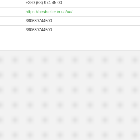
+380 (63) 974-45-00
https://bestseller.in.ua/ua/
380639744500
380639744500