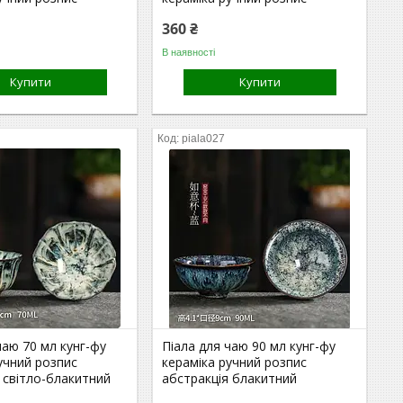
360 ₴
В наявності
Купити
Купити
piala027
чаю 70 мл кунг-фу
Піала для чаю 90 мл кунг-фу
учний розпис
кераміка ручний розпис
 світло-блакитний
абстракція блакитний