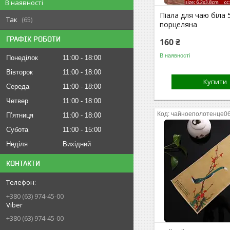
В наявності
Піала для чаю біла 
Так
65
порцеляна
ГРАФІК РОБОТИ
160 ₴
В наявності
Понеділок
11:00
18:00
Вівторок
11:00
18:00
Купити
Середа
11:00
18:00
Четвер
11:00
18:00
чайноеполотенце0
Пʼятниця
11:00
18:00
Субота
11:00
15:00
Неділя
Вихідний
КОНТАКТИ
+380 (63) 974-45-00
Viber
+380 (63) 974-45-00