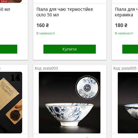
50 мл
Піала для чаю термостійке
Піала для 
скло 50 мл
кераміка
160 ₴
180 ₴
В наявності
В наявності
Купити
6
piala003
piala005