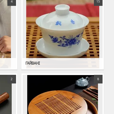
4
15
ГАЙВАНІ
2
8