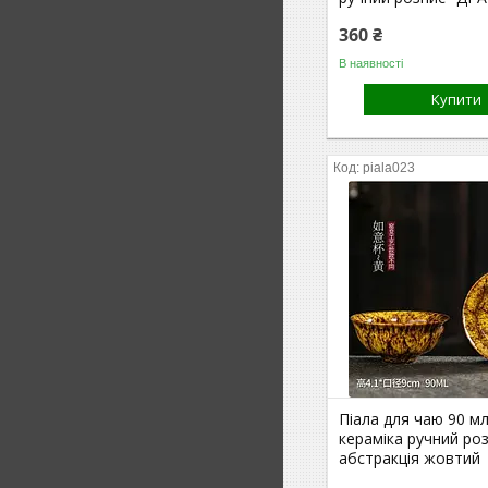
360 ₴
В наявності
Купити
piala023
Піала для чаю 90 мл
кераміка ручний ро
абстракція жовтий