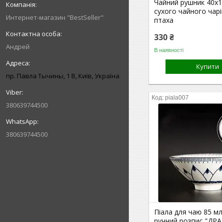
Чайний рушник 40х1
сухого чайного чар
Интернет-магазин "BestSeller"
птаха
330 ₴
Андрей
В наявності
Купити
пр. Павла Тычины, 1 В, Київ, Україна
piala007
380639744500
380639744500
Піала для чаю 85 мл
ручний розпис "ДР