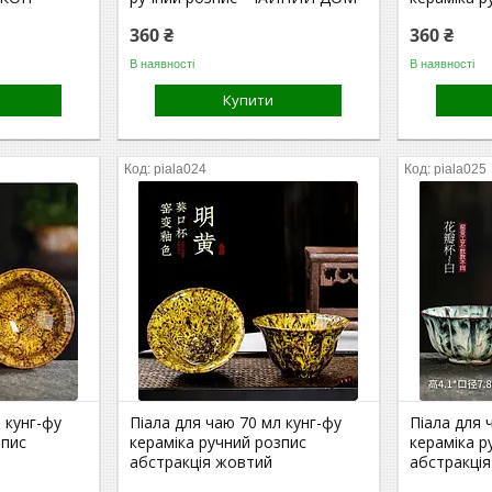
360 ₴
360 ₴
В наявності
В наявності
Купити
piala024
piala025
 кунг-фу
Піала для чаю 70 мл кунг-фу
Піала для 
зпис
кераміка ручний розпис
кераміка р
абстракція жовтий
абстракція