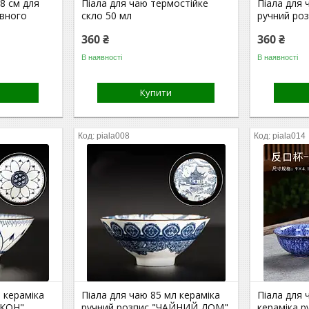
8 см для
Піала для чаю термостійке
Піала для 
івного
скло 50 мл
ручний ро
360 ₴
360 ₴
В наявності
В наявності
Купити
piala008
piala014
 кераміка
Піала для чаю 85 мл кераміка
Піала для 
АКОН"
ручний розпис "ЧАЙНИЙ ДОМ"
кераміка р