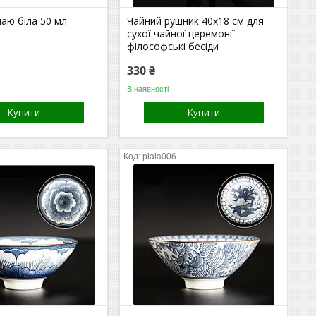
чаю біла 50 мл
Чайний рушник 40х18 см для
сухої чайної церемонії
філософські бесіди
330 ₴
В наявності
Купити
Купити
piala006