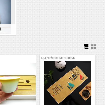
Ї
чайноеполотенце05