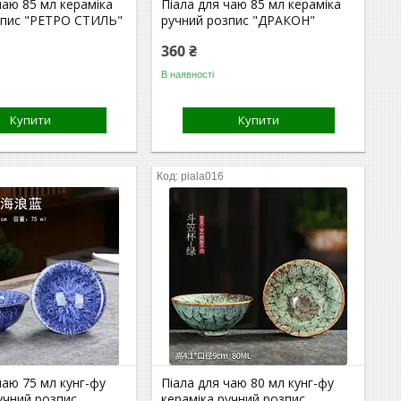
чаю 85 мл кераміка
Піала для чаю 85 мл кераміка
зпис "РЕТРО СТИЛЬ"
ручний розпис "ДРАКОН"
360 ₴
В наявності
Купити
Купити
piala016
чаю 75 мл кунг-фу
Піала для чаю 80 мл кунг-фу
учний розпис
кераміка ручний розпис