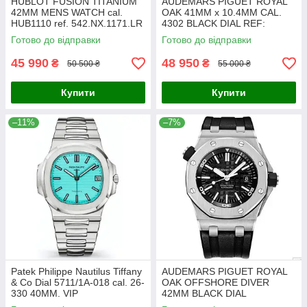
HUBLOT FUSION TITANIUM
AUDEMARS PIGUET ROYAL
42MM MENS WATCH cal.
OAK 41MM x 10.4MM CAL.
HUB1110 ref. 542.NX.1171.LR
4302 BLACK DIAL REF:
15500ST.OO.1220ST.03. VIP
Готово до відправки
Готово до відправки
45 990
48 950
₴
₴
50 500 ₴
55 000 ₴
Купити
Купити
–11%
–7%
Patek Philippe Nautilus Tiffany
AUDEMARS PIGUET ROYAL
& Co Dial 5711/1A-018 cal. 26-
OAK OFFSHORE DIVER
330 40MM. VIP
42MM BLACK DIAL
15703ST.OO.A002CA.01 VIP