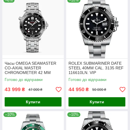
–6%
–10%
Часы OMEGA SEAMASTER
ROLEX SUBMARINER DATE
CO‑AXIAL MASTER
STEEL 40MM CAL. 3135 REF
CHRONOMETER 42 MM
116610LN. VIP
BLACK SILVER. VIP
Готово до відправки
Готово до відправки
43 999
44 950
₴
₴
47 000 ₴
50 000 ₴
Купити
Купити
–10%
–10%