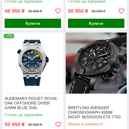
Готово до відправки
Готово до відправки
48 950
50 950
₴
₴
55 000 ₴
55 000 ₴
Купити
Купити
–7%
AUDEMARS PIGUET ROYAL
OAK OFFSHORE DIVER
42MM BLUE DIAL
BREITLING AVENGER
15710ST.OO.A027CA.01
CHRONOGRAPH 45MM
Готово до відправки
NIGHT MISSOION ETA 7750
ref. V13317101B1X1. VIP
50 950
Немає в наявності
₴
55 000 ₴