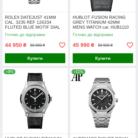
ROLEX DATEJUST 41MM
HUBLOT FUSION RACING
CAL. 3235 REF 126334
GREY TITANIUM 42MM
FLUTED BLUE MOTIF DIAL
MENS WATCH cal. HUB1110
JUBILEE BRACELET. VIP
ref. 542.NX.7071.LR
Готово до відправки
Готово до відправки
44 950
45 990
₴
₴
50 000 ₴
50 500 ₴
Купити
Купити
–9%
–11%