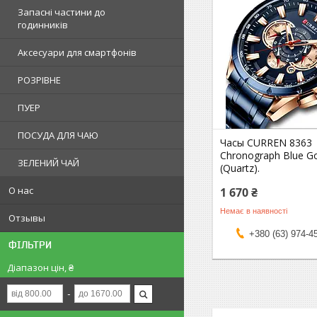
Запасні частини до
годинників
Аксесуари для смартфонів
РОЗРІВНЕ
ПУЕР
ПОСУДА ДЛЯ ЧАЮ
Часы CURREN 8363
Chronograph Blue 
ЗЕЛЕНИЙ ЧАЙ
(Quartz).
О нас
1 670 ₴
Немає в наявності
Отзывы
+380 (63) 974-4
ФІЛЬТРИ
Діапазон цін, ₴