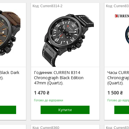
Curren8314-2
Curren8
lack Dark
Годинник CURREN 8314
Часы CURR
).
Chronograph Black Edition
Chronogra
47mm (Quartz).
(Quartz).
1 470 ₴
1 500 ₴
Готово до відправки
Готово до відп
Купити
Curren8360
Curren8