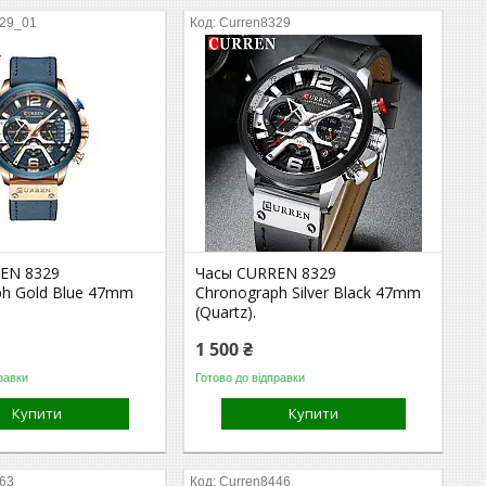
329_01
Curren8329
EN 8329
Часы CURREN 8329
ph Gold Blue 47mm
Chronograph Silver Black 47mm
(Quartz).
1 500 ₴
равки
Готово до відправки
Купити
Купити
363
Curren8446