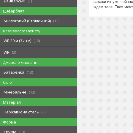
Дайверські
1
закажи их уже сейчас
ждем тебя. Твоя меч
Циферблат
Аналоговий (Стрілочний)
13
Клас вологозахисту
WR 30 м (3 атм)
10
WR
3
Джерело живлення
Батарейка
13
Скло
Мінеральне
13
Матеріал
Нержавіюча сталь
3
Форма
Кругла
13