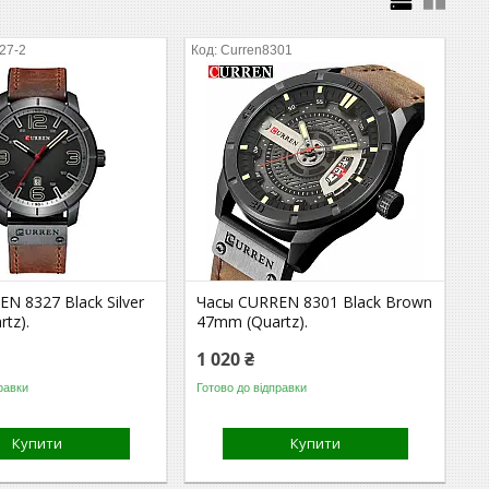
27-2
Curren8301
N 8327 Black Silver
Часы CURREN 8301 Black Brown
tz).
47mm (Quartz).
1 020 ₴
равки
Готово до відправки
Купити
Купити