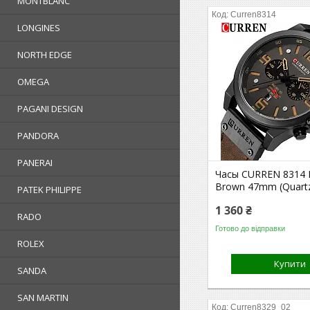
MONTBLANC
Curren8314
LONGINES
NORTH EDGE
OMEGA
PAGANI DESIGN
PANDORA
PANERAI
Часы CURREN 8314 B
Brown 47mm (Quartz
PATEK PHILIPPE
1 360 ₴
RADO
Готово до відправки
ROLEX
Купити
SANDA
SAN MARTIN
Curren8329_02