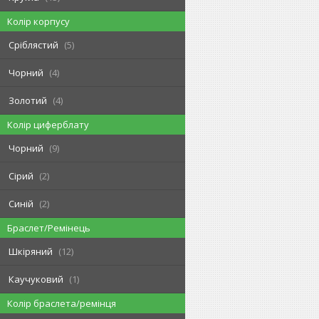
Колір корпусу
Сріблястий
5
Чорний
4
Золотий
4
Колір циферблату
Чорний
9
Сірий
2
Синій
2
Браслет/Ремінець
Шкіряний
12
Каучуковий
1
Колір браслета/ремінця