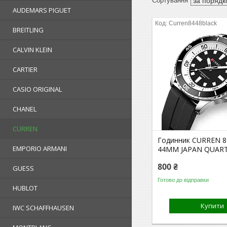
AUDEMARS PIGUET
Curren8448black
BREITLING
CALVIN KLEIN
CARTIER
CASIO ORIGINAL
CHANEL
CURREN
Годинник CURREN 8
EMPORIO ARMANI
44MM JAPAN QUAR
800 ₴
GUESS
Готово до відправки
HUBLOT
Купити
IWC SCHAFFHAUSEN