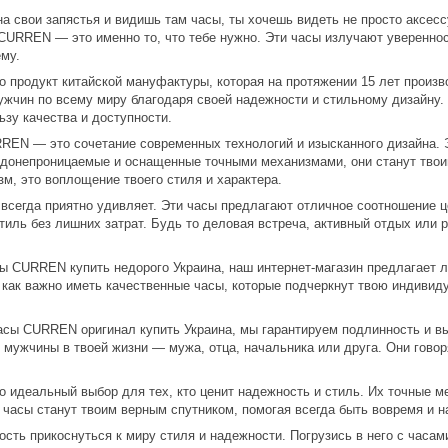
 свои запястья и видишь там часы, ты хочешь видеть не просто аксессуа
 CURREN — это именно то, что тебе нужно. Эти часы излучают увереннос
ему.
родукт китайской мануфактуры, которая на протяжении 15 лет произво
ужчин по всему миру благодаря своей надежности и стильному дизайну.
зу качества и доступности.
N — это сочетание современных технологий и изысканного дизайна. Э
донепроницаемые и оснащенные точными механизмами, они станут тво
зм, это воплощение твоего стиля и характера.
егда приятно удивляет. Эти часы предлагают отличное соотношение це
тиль без лишних затрат. Будь то деловая встреча, активный отдых или
 CURREN купить недорого Украина, наш интернет-магазин предлагает л
как важно иметь качественные часы, которые подчеркнут твою индивиду
асы CURREN оригинал купить Украина, мы гарантируем подлинность и вы
мужчины в твоей жизни — мужа, отца, начальника или друга. Они говор
деальный выбор для тех, кто ценит надежность и стиль. Их точные м
часы станут твоим верным спутником, помогая всегда быть вовремя и н
сть прикоснуться к миру стиля и надежности. Погрузись в него с час