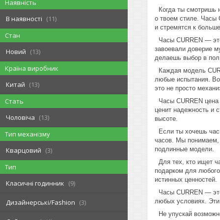
Наявність
Когда ты смотришь на
В наявності
11
о твоем стиле. Часы
и стремятся к больш
Стан
Часы CURREN — это п
завоевали доверие м
Новий
13
делаешь выбор в поль
Країна виробник
Каждая модель CURRE
любые испытания. Во
Китай
13
это не просто механи
Стать
Часы CURREN цена вс
ценит надежность и с
Чоловіча
13
высоте.
Если ты хочешь часы
Тип механізму
часов. Мы понимаем, 
подлинные модели.
Кварцовий
3
Для тех, кто ищет ч
Тип
подарком для любого 
истинных ценностей.
Класичні годинник
9
Часы CURREN — это и
любых условиях. Эти 
Дизайнерські/Fashion
3
Не упускай возможно