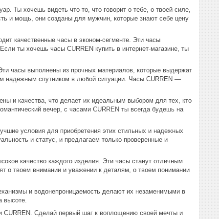
р. Ты хочешь видеть что-то, что говорит о тебе, о твоей силе,
ть и мощь, они созданы для мужчин, которые знают себе цену
дит качественные часы в эконом-сегменте. Эти часы
 Если ты хочешь часы CURREN купить в интернет-магазине, ты
ти часы выполнены из прочных материалов, которые выдержат
им надежным спутником в любой ситуации. Часы CURREN —
ны и качества, что делает их идеальным выбором для тех, кто
 романтический вечер, с часами CURREN ты всегда будешь на
учшие условия для приобретения этих стильных и надежных
альность и статус, и предлагаем только проверенные и
сокое качество каждого изделия. Эти часы станут отличным
ят о твоем внимании и уважении к деталям, о твоем понимании
еханизмы и водонепроницаемость делают их незаменимыми в
а высоте.
ами CURREN. Сделай первый шаг к воплощению своей мечты и