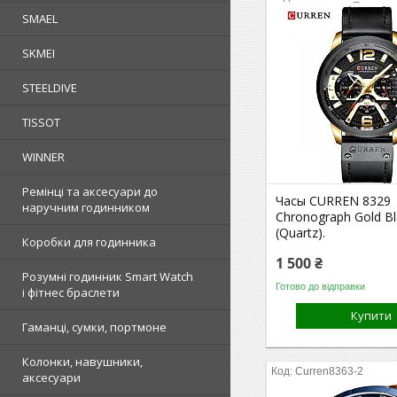
SMAEL
SKMEI
STEELDIVE
TISSOT
WINNER
Ремінці та аксесуари до
Часы CURREN 8329
наручним годинником
Chronograph Gold B
(Quartz).
Коробки для годинника
1 500 ₴
Розумні годинник Smart Watch
Готово до відправки
і фітнес браслети
Купити
Гаманці, сумки, портмоне
Колонки, навушники,
Curren8363-2
аксесуари