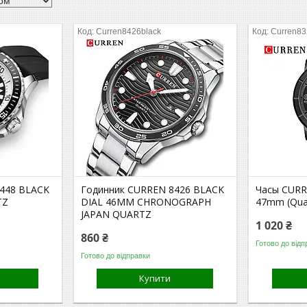
Curren8426black
Curren83
448 BLACK
Годинник CURREN 8426 BLACK
Часы CURRE
TZ
DIAL 46MM CHRONOGRAPH
47mm (Quar
JAPAN QUARTZ
1 020 ₴
860 ₴
Готово до відп
Готово до відправки
Купити