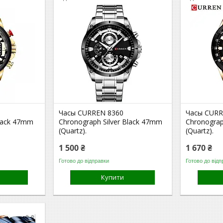
Часы CURREN 8360
Часы CURR
lack 47mm
Chronograph Silver Black 47mm
Chronogra
(Quartz).
(Quartz).
1 500 ₴
1 670 ₴
Готово до відправки
Готово до відп
Купити