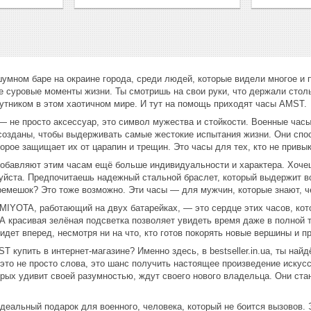
мном баре на окраине города, среди людей, которые видели многое и п
е суровые моменты жизни. Ты смотришь на свои руки, что держали стольк
путником в этом хаотичном мире. И тут на помощь приходят часы AMST.
 не просто аксессуар, это символ мужества и стойкости. Военные час
озданы, чтобы выдерживать самые жестокие испытания жизни. Они сп
рое защищает их от царапин и трещин. Это часы для тех, кто не привык 
обавляют этим часам ещё больше индивидуальности и характера. Хоч
йста. Предпочитаешь надежный стальной браслет, который выдержит всё
мешок? Это тоже возможно. Эти часы — для мужчин, которые знают, чег
IYOTA, работающий на двух батарейках, — это сердце этих часов, кото
 А красивая зелёная подсветка позволяет увидеть время даже в полной 
 идет вперед, несмотря ни на что, кто готов покорять новые вершины и 
 купить в интернет-магазине? Именно здесь, в bestseller.in.ua, ты на
это не просто слова, это шанс получить настоящее произведение искусств
рых удивит своей разумностью, ждут своего нового владельца. Они ста
альный подарок для военного, человека, который не боится вызовов. 