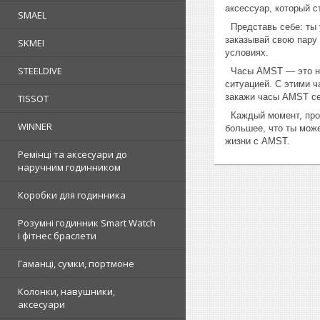
аксессуар, который 
SMAEL
Представь себе: ты у
заказывай свою пару 
SKMEI
условиях.
STEELDIVE
Часы AMST — это не 
ситуацией. С этими ч
закажи часы AMST сег
TISSOT
Каждый момент, пров
WINNER
большее, что ты може
жизни с AMST.
Ремінці та аксесуари до
наручним годинником
Коробки для годинника
Розумні годинник Smart Watch
і фітнес браслети
Гаманці, сумки, портмоне
Колонки, навушники,
аксесуари