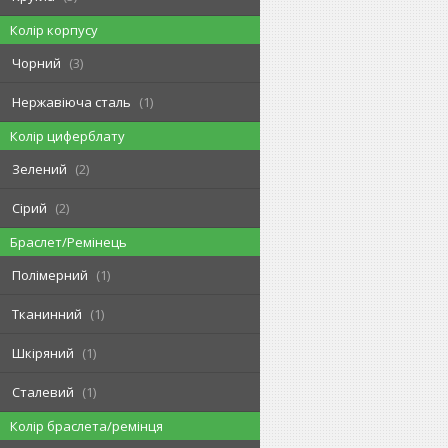
Колір корпусу
Чорний
3
Нержавіюча сталь
1
Колір циферблату
Зелений
2
Сірий
2
Браслет/Ремінець
Полімерний
1
Тканинний
1
Шкіряний
1
Сталевий
1
Колір браслета/ремінця