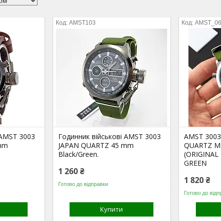
AMST103
AMST_0
 AMST 3003
Годинник військові AMST 3003
AMST 3003
mm
JAPAN QUARTZ 45 mm
QUARTZ M
Black/Green.
(ORIGINAL
GREEN
1 260 ₴
1 820 ₴
Готово до відправки
Готово до відп
Купити