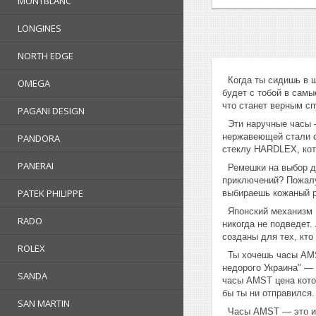
MONTBLANC
LONGINES
NORTH EDGE
Когда ты сидишь в шу
OMEGA
будет с тобой в самы
что станет верным с
PAGANI DESIGN
Эти наручные часы —
нержавеющей стали с
PANDORA
стеклу HARDLEX, кото
PANERAI
Ремешки на выбор д
приключений? Пожалу
PATEK PHILIPPE
выбираешь кожаный ре
Японский механизм M
RADO
никогда не подведет.
созданы для тех, кто
ROLEX
Ты хочешь часы AMST
недорого Украина" — 
SANDA
часы AMST цена кото
бы ты ни отправился.
SAN MARTIN
Часы AMST — это иде