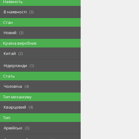
Наявність
В наявності
3
Стан
Новий
3
Країна виробник
Китай
2
Нідерланди
1
Стать
Чоловіча
4
Тип механізму
Кварцовий
4
Тип
Армійські
3