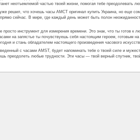
станет неотъемлемой частью твоей жизни, помогая тебе преодолевать лю
же решил, что хочешь часы АМСТ оригинал купить Украина, но еще сомне
прямо сейчас. В мире, где каждый день может быть полон неожиданносте
просто инструмент для измерения времени. Это знак, что ты готов к 
асами на запястье ты почувствуешь себя настоящим героем, готовым на
одня и стань обладателем настоящего произведения часового искусства
еденный с часами AMST, будет напоминать тебе о твоей силе и мужеств
шь преодолеть любые трудности. Эти часы — твой верный спутник, твой