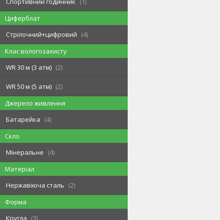
Спортивний годинник
1
Циферблат
Стрілочний+цифровий
4
Клас вологозахисту
WR 30 м (3 атм)
2
WR 50 м (5 атм)
2
Джерело живлення
Батарейка
4
Скло
Мінеральне
4
Матеріал
Нержавіюча сталь
2
Форма
Кругла
3