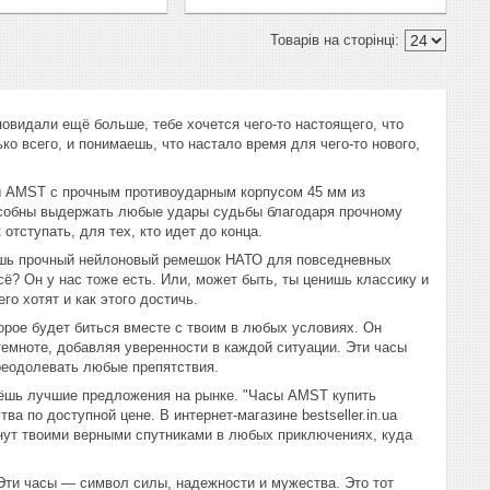
овидали ещё больше, тебе хочется чего-то настоящего, что
о всего, и понимаешь, что настало время для чего-то нового,
ы AMST с прочным противоударным корпусом 45 мм из
особны выдержать любые удары судьбы благодаря прочному
отступать, для тех, кто идет до конца.
ешь прочный нейлоновый ремешок НАТО для повседневных
? Он у нас тоже есть. Или, может быть, ты ценишь классику и
о хотят и как этого достичь.
рое будет биться вместе с твоим в любых условиях. Он
темноте, добавляя уверенности в каждой ситуации. Эти часы
преодолевать любые препятствия.
йдёшь лучшие предложения на рынке. "Часы AMST купить
а по доступной цене. В интернет-магазине bestseller.in.ua
нут твоими верными спутниками в любых приключениях, куда
Эти часы — символ силы, надежности и мужества. Это тот