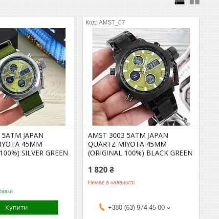
6
AMST_07
 5ATM JAPAN
AMST 3003 5ATM JAPAN
IYOTA 45MM
QUARTZ MIYOTA 45MM
 100%) SILVER GREEN
(ORIGINAL 100%) BLACK GREEN
1 820 ₴
Немає в наявності
равки
Купити
+380 (63) 974-45-00