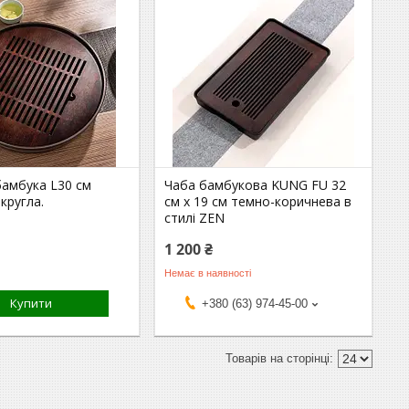
бамбука L30 см
Чаба бамбукова KUNG FU 32
кругла.
см х 19 см темно-коричнева в
стилі ZEN
1 200 ₴
Немає в наявності
Купити
+380 (63) 974-45-00