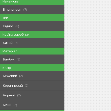
Наявність
В наявності
7
Тип
Піднос
8
Країна виробник
Китай
8
Матеріал
Бамбук
8
Колір
Бежевий
2
Коричневий
2
Чорний
2
Білий
2