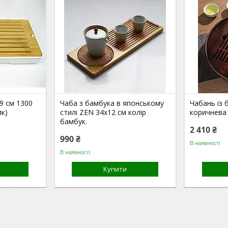
9 см 1300
Чаба з бамбука в японському
Чабань із 
ик)
стилі ZEN 34x12 см колір
коричнева 
бамбук.
2 410 ₴
990 ₴
В наявності
В наявності
Купити