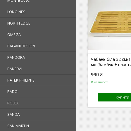
MONTBLANC
LONGINES
NORTH EDGE
OMEGA
PAGANI DESIGN
PANDORA
Чабань біла 32 см/1
мл (бамбук + пласт
PANERAI
990 ₴
PATEK PHILIPPE
В наявності
RADO
Купити
ROLEX
SANDA
SAN MARTIN