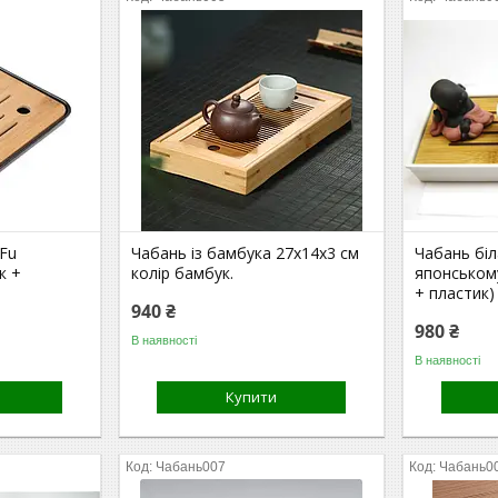
Fu
Чабань із бамбука 27x14х3 см
Чабань біл
к +
колір бамбук.
японському
+ пластик)
940 ₴
980 ₴
В наявності
В наявності
Купити
Чабань007
Чабань0