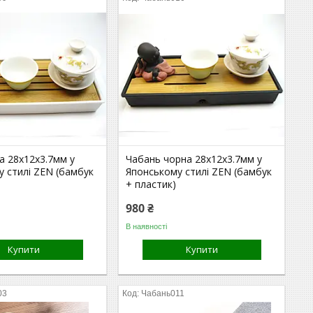
а 28х12х3.7мм у
Чабань чорна 28х12х3.7мм у
 стилі ZEN (бамбук
Японському стилі ZEN (бамбук
+ пластик)
980 ₴
В наявності
Купити
Купити
03
Чабань011