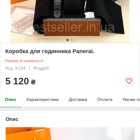
Коробка для годинника Panerai.
Немає в наявності
Код: K104
Роздріб
5 120
₴
Опис
Характеристики
Доставка
Оплата
Умови п
Опис