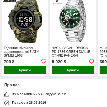
Годинник військові,
ЧАСЫ PAGANI DESIGN
Жіно
водонепроникні 5 АТМ
PD-1736 GREEN DIAL (В
9068
SKMEI 1968
СТИЛЕ PANERAI
(Orig
CAMOUFLAGE (Original
LUMINOR) SEIKO NH39A
799
5 920
399
₴
₴
100%).
43MM 20ATM(WR200M)
Купити
Купити
Про нас
98% позитивних з 42 відгуків за рік
Працює з 28.06.2016