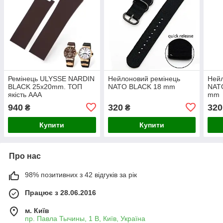
Ремінець ULYSSE NARDIN
Нейлоновий ремінець
Нейл
BLACK 25x20mm. ТОП
NATO BLACK 18 mm
NAT
якість AAA
mm
940
320
320
₴
₴
Купити
Купити
Про нас
98% позитивних з 42 відгуків за рік
Працює з 28.06.2016
м. Київ
пр. Павла Тычины, 1 В, Київ, Україна