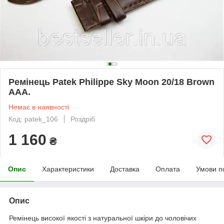
Ремінець Patek Philippe Sky Moon 20/18 Brown
ААА.
Немає в наявності
Код: patek_106
Роздріб
1 160
₴
Опис
Характеристики
Доставка
Оплата
Умови п
Опис
Ремінець високої якості з натуральної шкіри до чоловічих