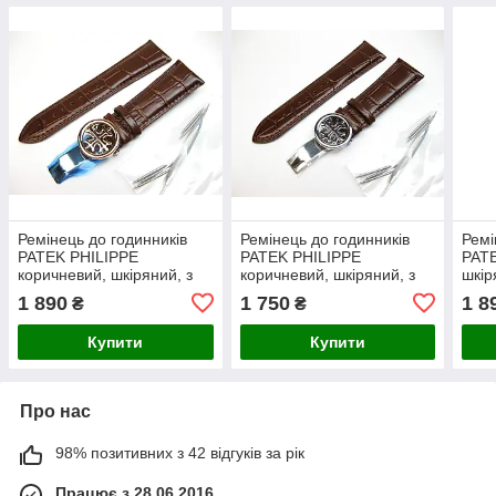
Ремінець до годинників
Ремінець до годинників
Ремі
PATEK PHILIPPE
PATEK PHILIPPE
PATE
коричневий, шкіряний, з
коричневий, шкіряний, з
шкір
фірмовою застібкою
фірмовою застібкою
заст
1 890
1 750
1 8
₴
₴
ROSE GOLD 24/20 мм
SILVER 22/18 мм ААА
мм 
ААА
Купити
Купити
Про нас
98% позитивних з 42 відгуків за рік
Працює з 28.06.2016