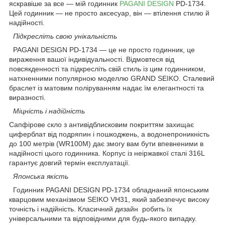
яскравіше за все — мій годинник
PAGANI DESIGN
PD-1734.
Цей годинник — не просто аксесуар, він — втілення стилю й
надійності.
Підкресліть свою унікальність
PAGANI DESIGN PD-1734 — це не просто годинник, це
вираження вашої індивідуальності. Відмовтеся від
повсякденності та підкресліть свій стиль із цим годинником,
натхненними популярною моделлю GRAND SEIKO. Сталевий
браслет із матовим поліруванням надає їм елегантності та
виразності.
Міцність і надійність
Сапфірове скло з антивідблисковим покриттям захищає
циферблат від подряпин і пошкоджень, а водонепроникність
до 100 метрів (WR100M) дає змогу вам бути впевненими в
надійності цього годинника. Корпус із неіржавкої сталі 316L
гарантує довгий термін експлуатації.
Японська якість
Годинник PAGANI DESIGN PD-1734 обладнаний японським
кварцовим механізмом SEIKO VH31, який забезпечує високу
точність і надійність. Класичний дизайн робить їх
універсальними та відповідними для будь-якого випадку.