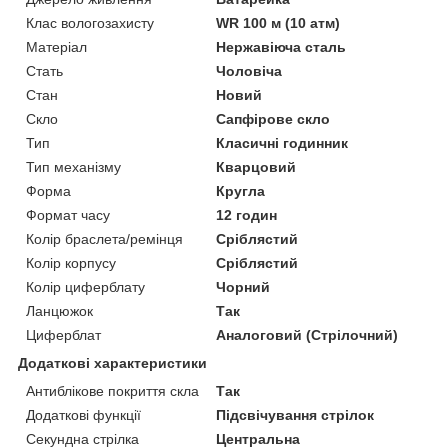
Клас вологозахисту
WR 100 м (10 атм)
Матеріал
Нержавіюча сталь
Стать
Чоловіча
Стан
Новий
Скло
Сапфірове скло
Тип
Класичні годинник
Тип механізму
Кварцовий
Форма
Кругла
Формат часу
12 годин
Колір браслета/ремінця
Сріблястий
Колір корпусу
Сріблястий
Колір циферблату
Чорний
Ланцюжок
Так
Циферблат
Аналоговий (Стрілочний)
Додаткові характеристики
Антиблікове покриття скла
Так
Додаткові функції
Підсвічування стрілок
Секундна стрілка
Центральна