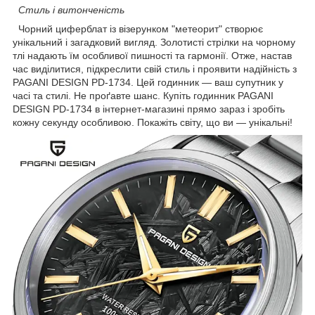
Стиль і витонченість
Чорний циферблат із візерунком "метеорит" створює
унікальний і загадковий вигляд. Золотисті стрілки на чорному
тлі надають їм особливої пишності та гармонії. Отже, настав
час виділитися, підкреслити свій стиль і проявити надійність з
PAGANI DESIGN PD-1734. Цей годинник — ваш супутник у
часі та стилі. Не проґавте шанс. Купіть годинник PAGANI
DESIGN PD-1734 в інтернет-магазині прямо зараз і зробіть
кожну секунду особливою. Покажіть світу, що ви — унікальні!