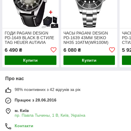
ГОДИ PAGANI DESIGN
ЧАСЫ PAGANI DESIGN
ЧАС
PD-1649 BLACK В СТИЛЕ
PD-1639 43MM SEIKO
PD-1
TAG HEUER AUTAVIA
NH35 10ATM(WR100M)
СТИ
44MM SEIKO NH35 10ATM
WATER PROOF
LUM
6 490
6 080
5 9
₴
₴
(WR100M) WATER PROOF
43M
Купити
Купити
Про нас
98% позитивних з 42 відгуків за рік
Працює з 28.06.2016
м. Київ
пр. Павла Тычины, 1 В, Київ, Україна
Контакти