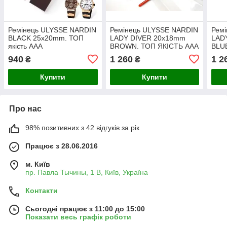
Ремінець ULYSSE NARDIN
Ремінець ULYSSE NARDIN
Рем
BLACK 25x20mm. ТОП
LADY DIVER 20x18mm
LAD
якість AAA
BROWN. ТОП ЯКІСТЬ AAA
BLU
940
1 260
1 2
₴
₴
Купити
Купити
Про нас
98% позитивних з 42 відгуків за рік
Працює з 28.06.2016
м. Київ
пр. Павла Тычины, 1 В, Київ, Україна
Контакти
Сьогодні працює з 11:00 до 15:00
Показати весь графік роботи