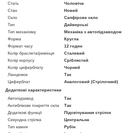
Стать
Чоловіча
Стан
Новий
Скло
Сапфірове скло
Тип
Дайверські
Тип механізму
Механіка з автопідзаводом
Форма
Кругла
Формат часу
12 годин
Колір браслета/ремінця
Сталевий
Колір корпусу
Сріблястий
Колір циферблату
Чорний
Ланцюжок
Так
Циферблат
Аналоговий (Стрілочний)
Додаткові характеристики
Автопідзавод
Так
Антиблікове покриття скла
Так
Додаткові функції
Підсвічування стрілок
Секундна стрілка
Центральна
Тип камня
Рубін