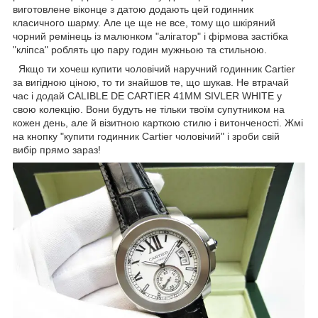
виготовлене віконце з датою додають цей годинник
класичного шарму. Але це ще не все, тому що шкіряний
чорний ремінець із малюнком "алігатор" і фірмова застібка
"кліпса" роблять цю пару годин мужньою та стильною.
Якщо ти хочеш купити чоловічий наручний годинник Cartier
за вигідною ціною, то ти знайшов те, що шукав. Не втрачай
час і додай CALIBLE DE CARTIER 41MM SIVLER WHITE у
свою колекцію. Вони будуть не тільки твоїм супутником на
кожен день, але й візитною карткою стилю і витонченості. Жмі
на кнопку "купити годинник Cartier чоловічий" і зроби свій
вибір прямо зараз!