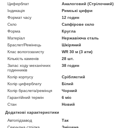
Циферблат
Аналоговий (Стрілочний)
Індикація
Римські цифри
Формат часу
12 годин
Скло
Сапфірове скло
Форма
Кругла
Матеріал
Нержавіюча сталь
Браслет/Ремінець
Шкіряний
Клас вологозахисту
WR 30 м (3 атм)
Кількість каменів
28 шт.
Запас ходу механічних
38 годин
годинників
Колір корпусу
Сріблястий
Колір циферблату
Білий
Колір браслета/ремінця
Чорний
Гарантійний термін
6 міс
Стан
Новий
Додаткові характеристики
Автопідзавод
Так
Секундна стрілка
Зміщена