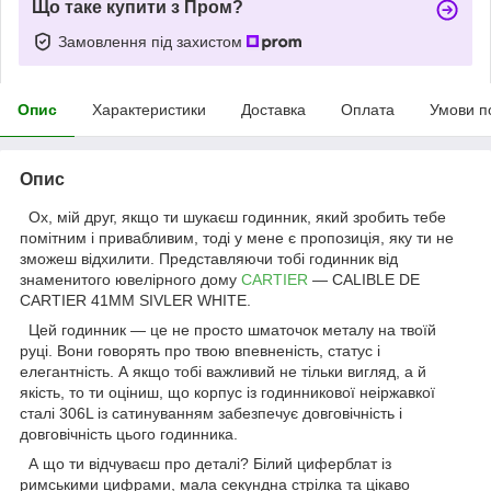
Що таке купити з Пром?
Замовлення під захистом
Опис
Характеристики
Доставка
Оплата
Умови п
Опис
Ох, мій друг, якщо ти шукаєш годинник, який зробить тебе
помітним і привабливим, тоді у мене є пропозиція, яку ти не
зможеш відхилити. Представляючи тобі годинник від
знаменитого ювелірного дому
CARTIER
— CALIBLE DE
CARTIER 41MM SIVLER WHITE.
Цей годинник — це не просто шматочок металу на твоїй
руці. Вони говорять про твою впевненість, статус і
елегантність. А якщо тобі важливий не тільки вигляд, а й
якість, то ти оціниш, що корпус із годинникової неіржавкої
сталі 306L із сатинуванням забезпечує довговічність і
довговічність цього годинника.
А що ти відчуваєш про деталі? Білий циферблат із
римськими цифрами, мала секундна стрілка та цікаво