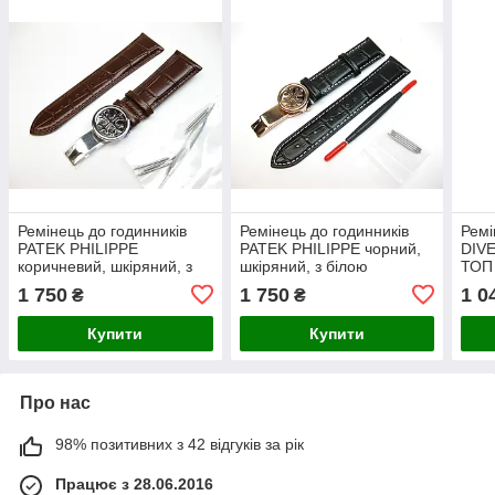
Ремінець до годинників
Ремінець до годинників
Рем
PATEK PHILIPPE
PATEK PHILIPPE чорний,
DIV
коричневий, шкіряний, з
шкіряний, з білою
ТОП
фірмовою застібкою
строчкою і фірмовою
1 750
1 750
1 0
₴
₴
SILVER 22/18 мм ААА
застібкою 22/18 мм ААА
Купити
Купити
Про нас
98% позитивних з 42 відгуків за рік
Працює з 28.06.2016