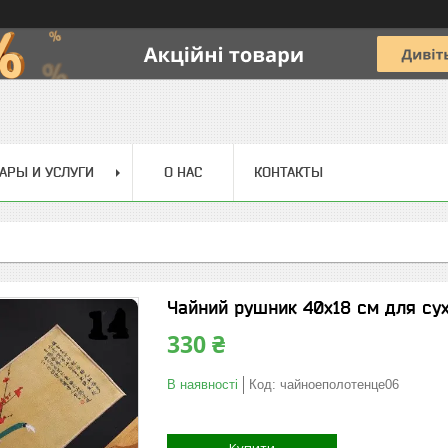
АРЫ И УСЛУГИ
О НАС
КОНТАКТЫ
Чайний рушник 40х18 см для сух
330 ₴
В наявності
Код:
чайноеполотенце06