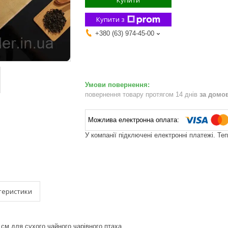
Купити
Купити з
+380 (63) 974-45-00
повернення товару протягом 14 днів
за домо
У компанії підключені електронні платежі. Те
теристики
см для сухого чайного чарівного птаха