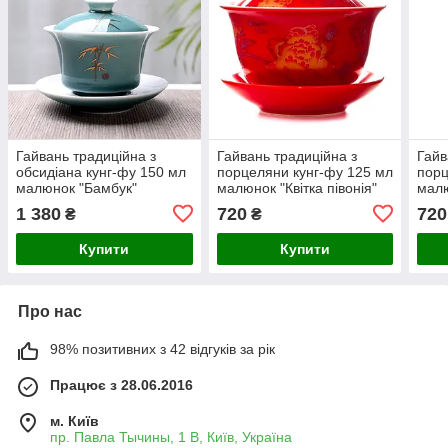
Гайвань традиційна з
Гайвань традиційна з
Гайв
обсидіана кунг-фу 150 мл
порцеляни кунг-фу 125 мл
порц
малюнок "Бамбук"
малюнок "Квітка півонія"
мал
червона
драк
1 380
720
720
₴
₴
Купити
Купити
Про нас
98% позитивних з 42 відгуків за рік
Працює з 28.06.2016
м. Київ
пр. Павла Тычины, 1 В, Київ, Україна