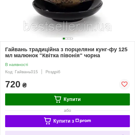
Гайвань традиційна з порцеляни кунг-фу 125
мл малюнок "Квітка півонія" чорна
В наявності
Код: Гайвань015
Роздріб
720
₴
Купити
або
Купити з