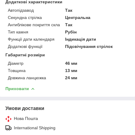
Додаткові характеристики
Автопідзавод
Так
Секундна стрілка
Центральна
Антиблікове покриття скла
Так
Тип камня
Рубін
Функції дати календаря
Індикація дати
Додаткові функції
Підсвічування стрілок
Габаритні розміри
Діаметр
46 мм
Товщина
13 мм
Довжина ланцюжка
24 мм
Приховати
Умови доставки
Нова Пошта
International Shipping