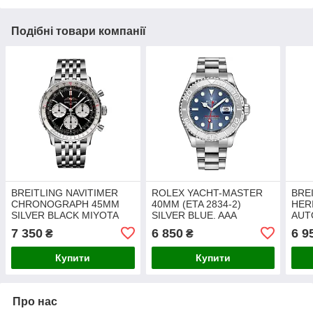
Подібні товари компанії
BREITLING NAVITIMER
ROLEX YACHT-MASTER
BRE
CHRONOGRAPH 45MM
40MM (ETA 2834-2)
HER
SILVER BLACK MIYOTA
SILVER BLUE. AAA
AUT
OS20 FACELIFT 2024. AAA
GRE
7 350
6 850
6 9
₴
₴
Купити
Купити
Про нас