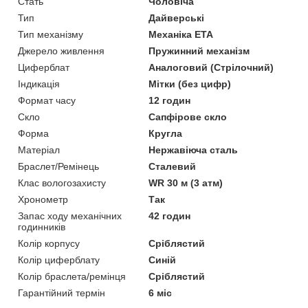
Стать
Чоловіча
Тип
Дайверські
Тип механізму
Механіка ETA
Джерело живлення
Пружинний механізм
Циферблат
Аналоговий (Стрілочний)
Індикація
Мітки (без цифр)
Формат часу
12 годин
Скло
Сапфірове скло
Форма
Кругла
Матеріал
Нержавіюча сталь
Браслет/Ремінець
Сталевий
Клас вологозахисту
WR 30 м (3 атм)
Хронометр
Так
Запас ходу механічних
42 годин
годинників
Колір корпусу
Сріблястий
Колір циферблату
Синій
Колір браслета/ремінця
Сріблястий
Гарантійний термін
6 міс