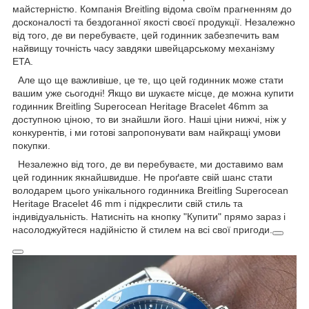
майстерністю. Компанія Breitling відома своїм прагненням до
досконалості та бездоганної якості своєї продукції. Незалежно
від того, де ви перебуваєте, цей годинник забезпечить вам
найвищу точність часу завдяки швейцарському механізму
ETA.
Але що ще важливіше, це те, що цей годинник може стати
вашим уже сьогодні! Якщо ви шукаєте місце, де можна купити
годинник Breitling Superocean Heritage Bracelet 46mm за
доступною ціною, то ви знайшли його. Наші ціни нижчі, ніж у
конкурентів, і ми готові запропонувати вам найкращі умови
покупки.
Незалежно від того, де ви перебуваєте, ми доставимо вам
цей годинник якнайшвидше. Не проґавте свій шанс стати
володарем цього унікального годинника Breitling Superocean
Heritage Bracelet 46 mm і підкреслити свій стиль та
індивідуальність. Натисніть на кнопку "Купити" прямо зараз і
насолоджуйтеся надійністю й стилем на всі свої пригоди.