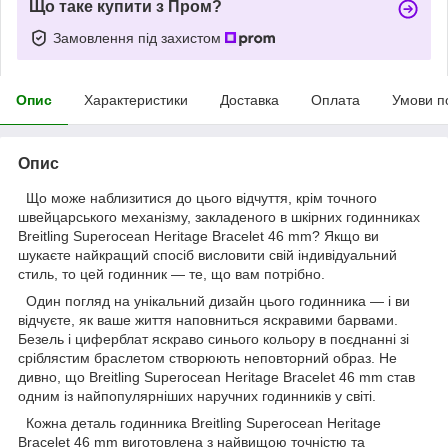
Що таке купити з Пром?
Замовлення під захистом
Опис
Характеристики
Доставка
Оплата
Умови п
Опис
Що може наблизитися до цього відчуття, крім точного
швейцарського механізму, закладеного в шкірних годинниках
Breitling Superocean Heritage Bracelet 46 mm? Якщо ви
шукаєте найкращий спосіб висловити свій індивідуальний
стиль, то цей годинник — те, що вам потрібно.
Один погляд на унікальний дизайн цього годинника — і ви
відчуєте, як ваше життя наповниться яскравими барвами.
Безель і циферблат яскраво синього кольору в поєднанні зі
сріблястим браслетом створюють неповторний образ. Не
дивно, що Breitling Superocean Heritage Bracelet 46 mm став
одним із найпопулярніших наручних годинників у світі.
Кожна деталь годинника Breitling Superocean Heritage
Bracelet 46 mm виготовлена з найвищою точністю та