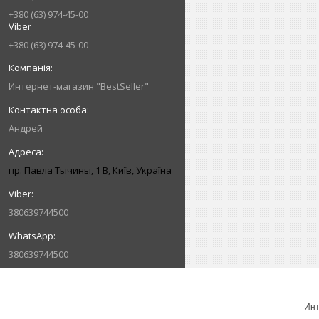
+380 (63) 974-45-00
Viber
+380 (63) 974-45-00
Интернет-магазин "BestSeller"
Андрей
пр. Павла Тычины, 1 В, Київ, Україна
380639744500
380639744500