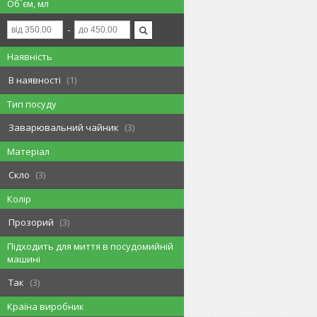
Об`єм, мл
Наявність
В наявності
1
Тип посуду
Заварювальний чайник
3
Матеріал
Скло
3
Колір
Прозорий
3
Підходить для миття в посудомийній
машині
Так
3
Країна виробник