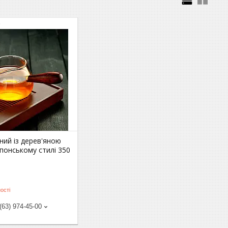
6
ний із дерев'яною
понському стилі 350
ості
(63) 974-45-00