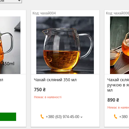
чахай004
чахай00
мл
Чахай скляний 350 мл
Чахай скля
ручкою в я
750 ₴
мл
Немає в наявності
890 ₴
Немає в наявн
+380 (63) 974-45-00
+380 